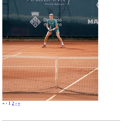
«
‹
1
2
›
»