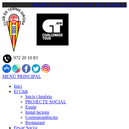
REGISTRA'T
ACCÉS USUARI
FES-TE SOCI/A
972 20 10 83
MENÚ PRINCIPAL
Inici
El Club
Inicis i història
PROJECTE SOCIAL
Equip
Instal·lacions
Correspondències
Restaurant
Fes-te Soci/a