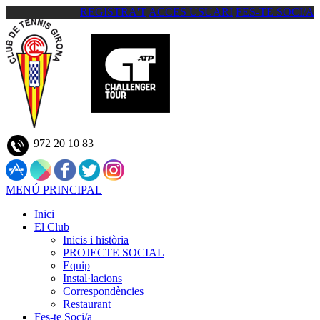
REGISTRA'T
ACCÉS USUARI
FES-TE SOCI/A
972 20 10 83
MENÚ PRINCIPAL
Inici
El Club
Inicis i història
PROJECTE SOCIAL
Equip
Instal·lacions
Correspondències
Restaurant
Fes-te Soci/a