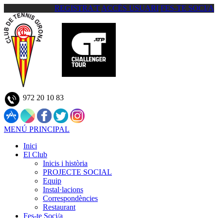
REGISTRA'T
ACCÉS USUARI
FES-TE SOCI/A
972 20 10 83
MENÚ PRINCIPAL
Inici
El Club
Inicis i història
PROJECTE SOCIAL
Equip
Instal·lacions
Correspondències
Restaurant
Fes-te Soci/a