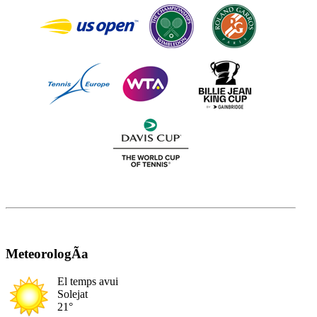
MeteorologÃ­a
El temps avui
Solejat
21°