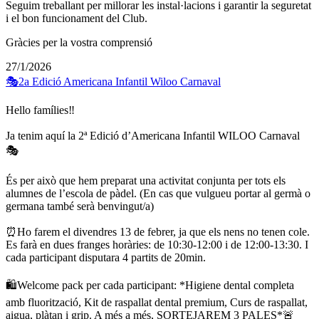
Seguim treballant per millorar les instal·lacions i garantir la seguretat
i el bon funcionament del Club.
Gràcies per la vostra comprensió
27/1/2026
🎭2a Edició Americana Infantil Wiloo Carnaval
Hello famílies‼️
Ja tenim aquí la 2ª Edició d’Americana Infantil WILOO Carnaval
🎭
És per això que hem preparat una activitat conjunta per tots els
alumnes de l’escola de pàdel. (En cas que vulgueu portar al germà o
germana també serà benvingut/a)
⏰Ho farem el divendres 13 de febrer, ja que els nens no tenen cole.
Es farà en dues franges horàries: de 10:30-12:00 i de 12:00-13:30. I
cada participant disputara 4 partits de 20min.
🛍️Welcome pack per cada participant: *Higiene dental completa
amb fluorització, Kit de raspallat dental premium, Curs de raspallat,
aigua, plàtan i grip. A més a més, SORTEJAREM 3 PALES*🚨