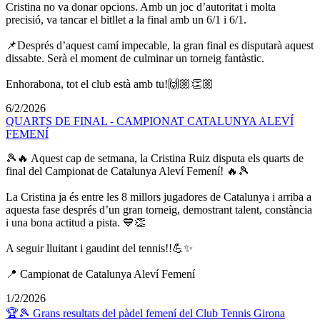
Cristina no va donar opcions. Amb un joc d’autoritat i molta
precisió, va tancar el bitllet a la final amb un 6/1 i 6/1.
📌Després d’aquest camí impecable, la gran final es disputarà aquest
dissabte. Serà el moment de culminar un torneig fantàstic.
Enhorabona, tot el club està amb tu!🙌🏼👏🏼
6/2/2026
QUARTS DE FINAL - CAMPIONAT CATALUNYA ALEVÍ
FEMENÍ
🎾🔥 Aquest cap de setmana, la Cristina Ruiz disputa els quarts de
final del Campionat de Catalunya Aleví Femení! 🔥🎾
La Cristina ja és entre les 8 millors jugadores de Catalunya i arriba a
aquesta fase després d’un gran torneig, demostrant talent, constància
i una bona actitud a pista. 💙👏
A seguir lluitant i gaudint del tennis!!💪✨
📍 Campionat de Catalunya Aleví Femení
1/2/2026
🏆🎾 Grans resultats del pàdel femení del Club Tennis Girona