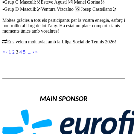
▪️Grup C Masculí:🥇Esteve Agustí 🆚 Manel Gorina🥈
▪️Grup D Masculí:🥇Ventura Vizcaíno 🆚 Josep Castellano🥈
Moltes gràcies a tots els participants per la vostra energia, esforç i
bon rotllo al llarg de tot l’any. Ha estat un plaer compartir tants
moments únics amb vosaltres!
🔜Ens veiem molt aviat amb la Lliga Social de Tennis 2026!
«
‹
1
2
3
4
5
...
›
»
MAIN SPONSOR