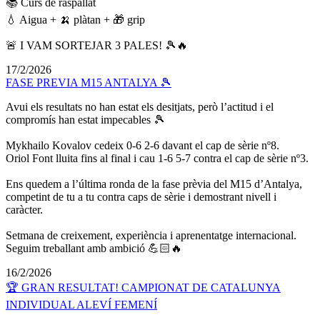
📚 Curs de raspallat
💧 Aigua + 🍌 plàtan + 🎁 grip
🚨 I VAM SORTEJAR 3 PALES! 🎾🔥
17/2/2026
FASE PREVIA M15 ANTALYA 🎾
Avui els resultats no han estat els desitjats, però l’actitud i el
compromís han estat impecables 🎾
Mykhailo Kovalov cedeix 0-6 2-6 davant el cap de sèrie nº8.
Oriol Font lluita fins al final i cau 1-6 5-7 contra el cap de sèrie nº3.
Ens quedem a l’última ronda de la fase prèvia del M15 d’Antalya,
competint de tu a tu contra caps de sèrie i demostrant nivell i
caràcter.
Setmana de creixement, experiència i aprenentatge internacional.
Seguim treballant amb ambició 💪🏻🔥
16/2/2026
🏆 GRAN RESULTAT! CAMPIONAT DE CATALUNYA
INDIVIDUAL ALEVÍ FEMENÍ