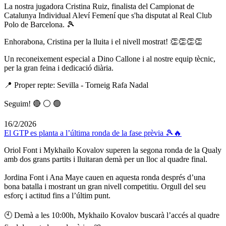
La nostra jugadora Cristina Ruiz, finalista del Campionat de
Catalunya Individual Aleví Femení que s'ha disputat al Real Club
Polo de Barcelona.
🎾
Enhorabona, Cristina per la lluita i el nivell mostrat!
👏👏👏👏
Un reconeixement especial a Dino Callone i al nostre equip tècnic,
per la gran feina i dedicació diària.
📍 Proper repte: Sevilla - Torneig Rafa Nadal
Seguim!
🔴 ⚪ 🟢
16/2/2026
El GTP es planta a l’última ronda de la fase prèvia 🎾🔥
Oriol Font i Mykhailo Kovalov superen la segona ronda de la Qualy
amb dos grans partits i lluitaran demà per un lloc al quadre final.
Jordina Font i Ana Maye cauen en aquesta ronda després d’una
bona batalla i mostrant un gran nivell competitiu. Orgull del seu
esforç i actitud fins a l’últim punt.
🕙 Demà a les 10:00h, Mykhailo Kovalov buscarà l’accés al quadre