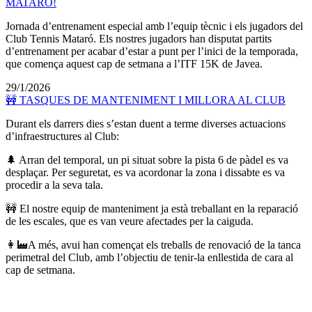
MATARÓ!
Jornada d’entrenament especial amb l’equip tècnic i els jugadors del
Club Tennis Mataró. Els nostres jugadors han disputat partits
d’entrenament per acabar d’estar a punt per l’inici de la temporada,
que comença aquest cap de setmana a l’ITF 15K de Javea.
29/1/2026
🚧 TASQUES DE MANTENIMENT I MILLORA AL CLUB
Durant els darrers dies s’estan duent a terme diverses actuacions
d’infraestructures al Club:
🌲 Arran del temporal, un pi situat sobre la pista 6 de pàdel es va
desplaçar. Per seguretat, es va acordonar la zona i dissabte es va
procedir a la seva tala.
🚧 El nostre equip de manteniment ja està treballant en la reparació
de les escales, que es van veure afectades per la caiguda.
👩‍🏭A més, avui han començat els treballs de renovació de la tanca
perimetral del Club, amb l’objectiu de tenir-la enllestida de cara al
cap de setmana.