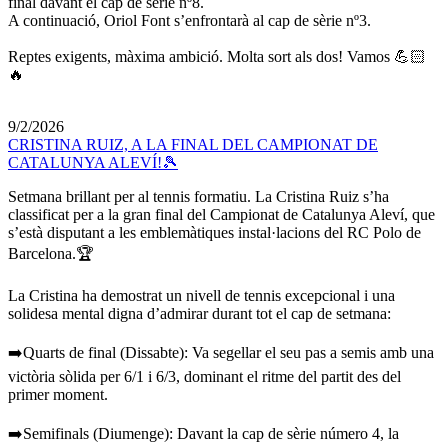
final davant el cap de sèrie nº8.
A continuació, Oriol Font s’enfrontarà al cap de sèrie nº3.
Reptes exigents, màxima ambició. Molta sort als dos! Vamos 💪🏻
🔥
9/2/2026
CRISTINA RUIZ, A LA FINAL DEL CAMPIONAT DE
CATALUNYA ALEVÍ!🎾
Setmana brillant per al tennis formatiu. La Cristina Ruiz s’ha
classificat per a la gran final del Campionat de Catalunya Aleví, que
s’està disputant a les emblemàtiques instal·lacions del RC Polo de
Barcelona.🏆
La Cristina ha demostrat un nivell de tennis excepcional i una
solidesa mental digna d’admirar durant tot el cap de setmana:
➡️Quarts de final (Dissabte): Va segellar el seu pas a semis amb una
victòria sòlida per 6/1 i 6/3, dominant el ritme del partit des del
primer moment.
➡️Semifinals (Diumenge): Davant la cap de sèrie número 4, la