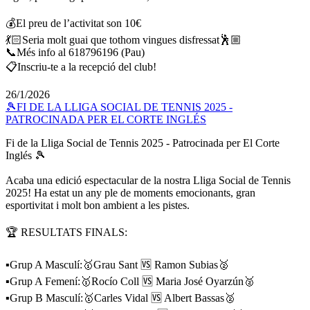
💰El preu de l’activitat son 10€
💃🏻Seria molt guai que tothom vingues disfressat🕺🏼
📞Més info al 618796196 (Pau)
📋Inscriu-te a la recepció del club!
26/1/2026
🎾FI DE LA LLIGA SOCIAL DE TENNIS 2025 -
PATROCINADA PER EL CORTE INGLÉS
Fi de la Lliga Social de Tennis 2025 - Patrocinada per El Corte
Inglés 🎾
Acaba una edició espectacular de la nostra Lliga Social de Tennis
2025! Ha estat un any ple de moments emocionants, gran
esportivitat i molt bon ambient a les pistes.
🏆 RESULTATS FINALS:
▪️Grup A Masculí:🥇Grau Sant 🆚 Ramon Subias🥈
▪️Grup A Femení:🥇Rocío Coll 🆚 Maria José Oyarzún🥈
▪️Grup B Masculí:🥇Carles Vidal 🆚 Albert Bassas🥈