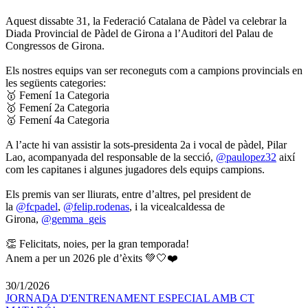
Aquest dissabte 31, la Federació Catalana de Pàdel va celebrar la
Diada Provincial de Pàdel de Girona a l’Auditori del Palau de
Congressos de Girona.
Els nostres equips van ser reconeguts com a campions provincials en
les següents categories:
🥇 Femení 1a Categoria
🥇 Femení 2a Categoria
🥇 Femení 4a Categoria
A l’acte hi van assistir la sots-presidenta 2a i vocal de pàdel, Pilar
Lao, acompanyada del responsable de la secció,
@paulopez32
així
com les capitanes i algunes jugadores dels equips campions.
Els premis van ser lliurats, entre d’altres, pel president de
la
@fcpadel
,
@felip.rodenas
, i la vicealcaldessa de
Girona,
@gemma_geis
👏 Felicitats, noies, per la gran temporada!
Anem a per un 2026 ple d’èxits 💚🤍❤️
30/1/2026
JORNADA D'ENTRENAMENT ESPECIAL AMB CT