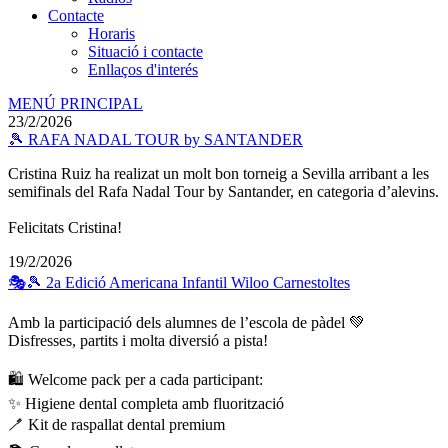
Contacte
Horaris
Situació i contacte
Enllaços d'interés
MENÚ PRINCIPAL
23/2/2026
🎾 RAFA NADAL TOUR by SANTANDER
Cristina Ruiz ha realizat un molt bon torneig a Sevilla arribant a les
semifinals del Rafa Nadal Tour by Santander, en categoria d’alevins.
Felicitats Cristina!
19/2/2026
🎭🎾 2a Edició Americana Infantil Wiloo Carnestoltes
Amb la participació dels alumnes de l’escola de pàdel 💚
Disfresses, partits i molta diversió a pista!
🛍️ Welcome pack per a cada participant:
✨ Higiene dental completa amb fluorització
🪥 Kit de raspallat dental premium