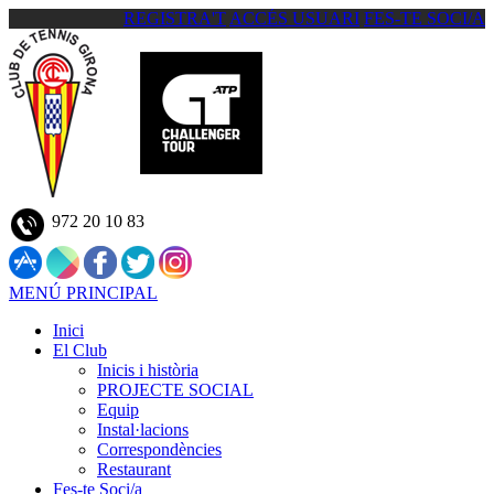
REGISTRA'T
ACCÉS USUARI
FES-TE SOCI/A
972 20 10 83
MENÚ PRINCIPAL
Inici
El Club
Inicis i història
PROJECTE SOCIAL
Equip
Instal·lacions
Correspondències
Restaurant
Fes-te Soci/a