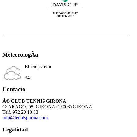
MeteorologÃ­a
El temps avui
34°
Contacto
Â© CLUB TENNIS GIRONA
C/ ARAGÓ, 58. GIRONA (17003) GIRONA
Telf. 972 20 10 83
info@tennisgirona.com
Legalidad