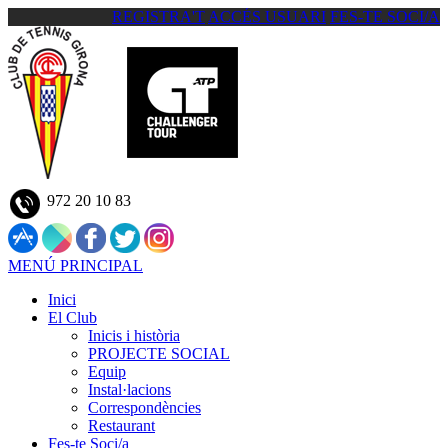
REGISTRA'T
ACCÉS USUARI
FES-TE SOCI/A
972 20 10 83
MENÚ PRINCIPAL
Inici
El Club
Inicis i història
PROJECTE SOCIAL
Equip
Instal·lacions
Correspondències
Restaurant
Fes-te Soci/a