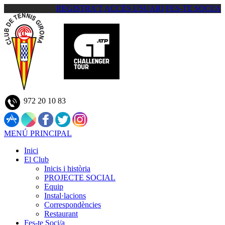
REGISTRA'T
ACCÉS USUARI
FES-TE SOCI/A
972 20 10 83
MENÚ PRINCIPAL
Inici
El Club
Inicis i història
PROJECTE SOCIAL
Equip
Instal·lacions
Correspondències
Restaurant
Fes-te Soci/a