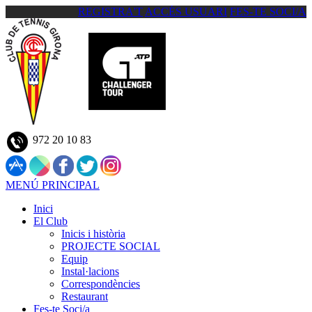
REGISTRA'T
ACCÉS USUARI
FES-TE SOCI/A
972 20 10 83
MENÚ PRINCIPAL
Inici
El Club
Inicis i història
PROJECTE SOCIAL
Equip
Instal·lacions
Correspondències
Restaurant
Fes-te Soci/a