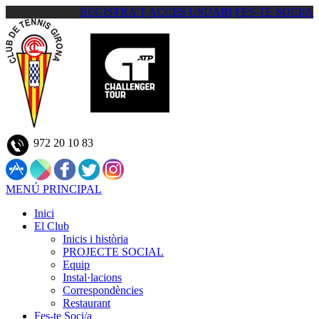
REGISTRA'T
ACCÉS USUARI
FES-TE SOCI/A
972 20 10 83
MENÚ PRINCIPAL
Inici
El Club
Inicis i història
PROJECTE SOCIAL
Equip
Instal·lacions
Correspondències
Restaurant
Fes-te Soci/a